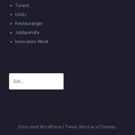
Turism
Uteliv
Restauranger
Jobbpendla
Innovation Week
Sök
efter:
Drivs med WordPress
|
Tema:
West
av aThemes.