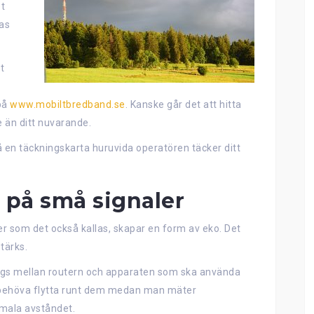
t
nas
t
.
på
www.mobiltbredband.se
. Kanske går det att hitta
e än ditt nuvarande.
på en täckningskarta huruvida operatören täcker ditt
a på små signaler
er som det också kallas, skapar en form av eko. Det
tärks.
ägs mellan routern och apparaten som ska använda
 behöva flytta runt dem medan man mäter
imala avståndet.