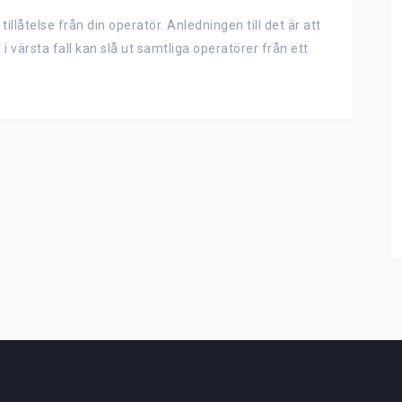
llåtelse från din operatör. Anledningen till det är att
n i värsta fall kan slå ut samtliga operatörer från ett