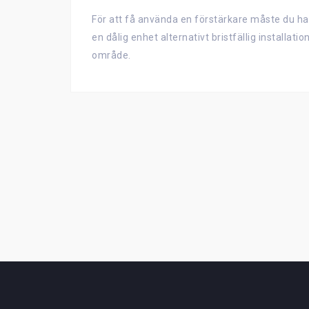
För att få använda en förstärkare måste du ha ti
en dålig enhet alternativt bristfällig installatio
område.
Inläggsnavigering