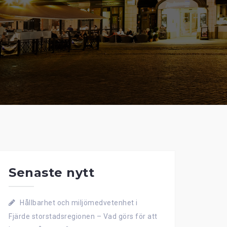
Senaste nytt
Hållbarhet och miljömedvetenhet i
Fjärde storstadsregionen – Vad görs för att