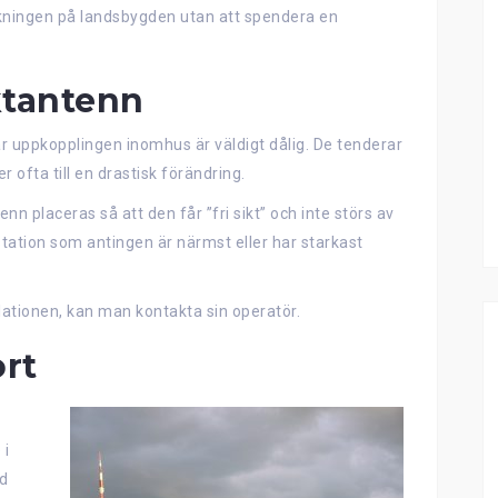
äckningen på landsbygden utan att spendera en
ktantenn
r uppkopplingen inomhus är väldigt dålig. De tenderar
 ofta till en drastisk förändring.
nn placeras så att den får ”fri sikt” och inte störs av
station som antingen är närmst eller har starkast
llationen, kan man kontakta sin operatör.
ort
 i
ed