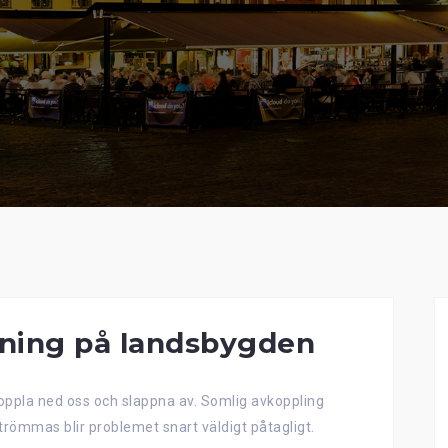
kning på landsbygden
oppla ned oss och slappna av. Somlig avkoppling
trömmas blir problemet snart väldigt påtagligt.