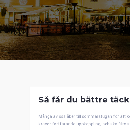
Så får du bättre täc
Många av oss åker till sommarstugan för att k
kräver fortfarande uppkoppling, och ska film s